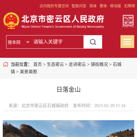
访问我的专属空间
智能问答
简体
繁体
移动版
无障碍
当前位置：
首页
>
生态密云
>
走进密云
>
镇街概况
>
石城
镇
>
美景美图
日落金山
来源：北京市密云区石城镇政府
发布时间：2023-02-20 15:34