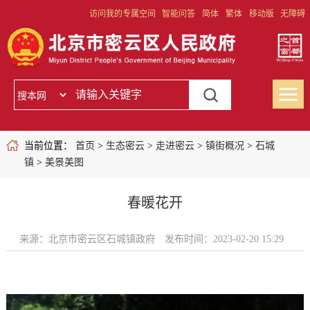
访问我的专属空间
智能问答
简体
繁体
移动版
无障碍
当前位置：
首页
>
生态密云
>
走进密云
>
镇街概况
>
石城
镇
>
美景美图
春暖花开
来源：北京市密云区石城镇政府
发布时间：2023-02-20 15:29