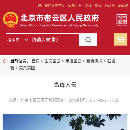
访问我的专属空间
智能问答
简体
繁体
移动版
无障碍
当前位置：
首页
>
生态密云
>
走进密云
>
镇街概况
>
石城
镇
>
美景美图
高耸入云
来源：北京市密云区石城镇政府
发布时间：2023-02-20 15:25