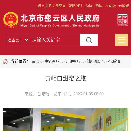
访问我的专属空间
智能问答
简体
繁体
移动版
无障碍
当前位置：
首页
>
生态密云
>
走进密云
>
镇街概况
>
石城镇
黄峪口甜蜜之旅
来源：石城镇
发布时间：2026-01-05 08:00