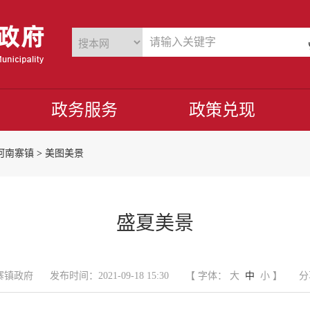
政务服务
政策兑现
河南寨镇
>
美图美景
盛夏美景
寨镇政府
发布时间：2021-09-18 15:30
【 字体：
大
中
小
】
分