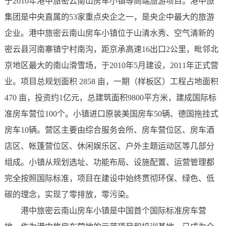
于2010年港中旅密云南山房车小镇等高端旅游项目。港中旅
集团是中央直属的53家重点央企之一，是央企中最大的旅游
企业。港中旅密云南山房车小镇位于山清水秀、空气清新的
密云县河南寨镇宁村南沟，距京承高速16出口2公里，毗邻北
京地区最大的南山滑雪场，于2010年5月建设，2011年正式营
业。项目总规划面积 2858 亩，一期（样板区）工程占地面积
470 亩，投资约1亿元，总建筑面积9800平方米，建成国际标
准房车营位100个。小镇进口原装美国房车50辆、德国拖挂式
房车10辆。营区主要由综合服务会所、房车营位区、房车酒
店区、帐篷营位区、休闲娱乐区、户外主题运动区等几部分
组成。小镇从规划选址、功能布局、设施配置、运营管理都
完全按照国际标准，项目在建设中始终贯彻环保、绿色、低
碳的理念，实现了零排放，零污染。
港中旅密云南山房车小镇是中国首个国际标准房车营