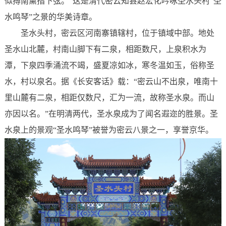
似搏南薰指下弦。”这是清代密云知县赵宏化吟咏圣水头村“圣
水鸣琴”之景的华美诗章。
圣水头村，密云区河南寨镇辖村，位于镇域中部。地处
圣水山北麓，村南山脚下有二泉，相距数尺，上泉积水为
潭，下泉四季涌流不竭，盛夏凉如冰，寒冬温如玉，俗称圣
水，村以泉名。据《长安客话》载：“密云山不出泉，唯南十
里山麓有二泉，相距仅数尺，汇为一流，故称圣水泉。而山
亦因以名。”在明清两代，圣水泉成为了闻名遐迩的胜景。圣
水泉上的景观“圣水鸣琴”被誉为密云八景之一，享誉京华。