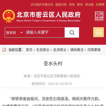
访问我的专属空间
智能问答
简体
繁体
移动版
无障碍
当前位置：
首页
>
生态密云
>
走进密云
>
镇街概况
>
河南寨镇
圣水头村
来源：北京市密云区河南寨镇人民政府
发布时间：2026-01-04 09:55
“翠壁悬崖曲槛间，流泉危石咽潺湲。细闻天籁传元韵，