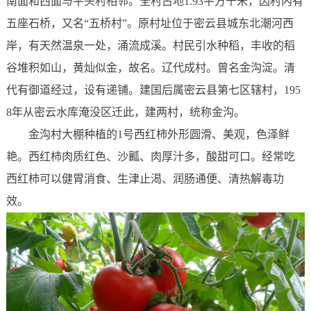
南面和西面与平头村相邻。全村占地1.93平方千米，因村内有
五座石桥，又名“五桥村”。原村址位于密云县城东北潮河西
岸，有天然温泉一处，涌流成溪。村民引水种稻，丰收的稻
谷堆积如山，黄灿似金，故名。辽代成村。曾名金沟淀。清
代有御道经过，设有递铺。建国后属密云县第七区辖村，195
8年从密云水库淹没区迁此，建两村，统称金沟。
金沟村大棚种植的1号西红柿外形圆滑、美观，色泽鲜
艳。西红柿肉质红色、沙瓤、肉厚汁多，酸甜可口。经常吃
西红柿可以健胃消食、生津止渴、润肠通便、清热解毒功
效。