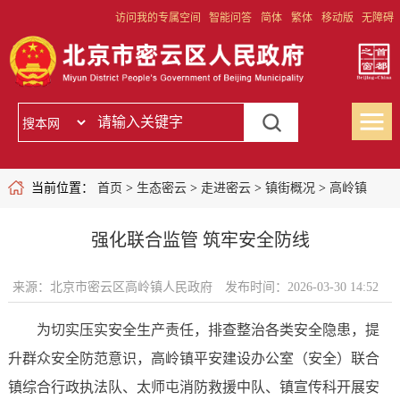
访问我的专属空间
智能问答
简体
繁体
移动版
无障碍
当前位置：
首页
>
生态密云
>
走进密云
>
镇街概况
>
高岭镇
强化联合监管 筑牢安全防线
来源：北京市密云区高岭镇人民政府
发布时间：2026-03-30 14:52
为切实压实安全生产责任，排查整治各类安全隐患，提
升群众安全防范意识，高岭镇平安建设办公室（安全）联合
镇综合行政执法队、太师屯消防救援中队、镇宣传科开展安