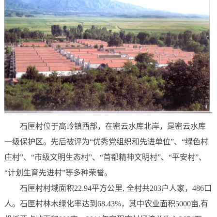
石匣村位于高岭镇西部，在密云水库北岸，是密云水库
一级保护区。先后被评为“优秀党组织和先进单位”、“绿色村
庄村”、“市级文明生态村”、“首都精神文明村”、“平安村”、
“计划生育先进村”等多种荣誉。
石匣村村域面积22.94平方公里, 全村共203户人家，486口
人。石匣村林木绿化率达到68.43%，其中农业面积5000亩,有