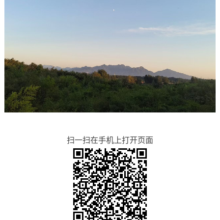
扫一扫在手机上打开页面