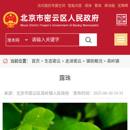
访问我的专属空间
智能问答
简体
繁体
移动版
无障碍
当前位置：
首页
>
生态密云
>
走进密云
>
镇街概况
>
高岭镇
露珠
来源：北京市密云区高岭镇人民政府
发布时间：2025-06-30 10:33