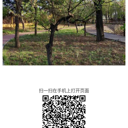
扫一扫在手机上打开页面