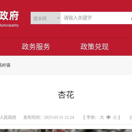
政务服务
政策兑现
高岭镇
杏花
人民政府
发布时间：2025-03-31 12:24
【 字体：
大
中
小
】