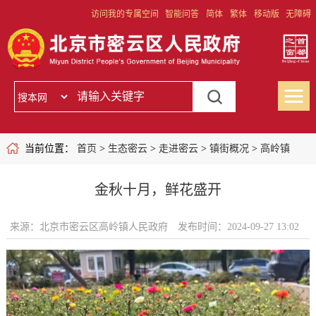
访问我的专属空间
智能问答
简体
繁体
移动版
无障碍
当前位置：
首页
>
生态密云
>
走进密云
>
镇街概况
>
高岭镇
金秋十月，鲜花盛开
来源：北京市密云区高岭镇人民政府
发布时间：2024-09-27 13:02