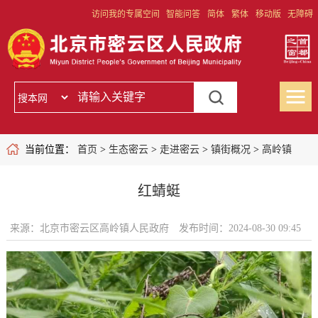
访问我的专属空间
智能问答
简体
繁体
移动版
无障碍
当前位置：
首页
>
生态密云
>
走进密云
>
镇街概况
>
高岭镇
红蜻蜓
来源：北京市密云区高岭镇人民政府
发布时间：2024-08-30 09:45