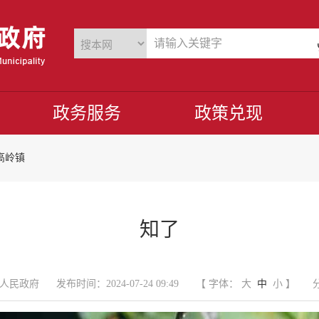
政务服务
政策兑现
高岭镇
知了
人民政府
发布时间：2024-07-24 09:49
【 字体：
大
中
小
】