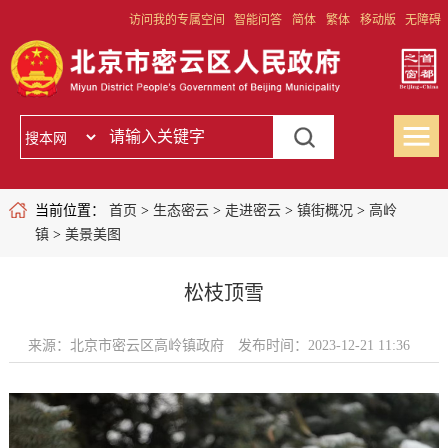
访问我的专属空间
智能问答
简体
繁体
移动版
无障碍
当前位置：
首页
>
生态密云
>
走进密云
>
镇街概况
>
高岭
镇
>
美景美图
松枝顶雪
来源：北京市密云区高岭镇政府
发布时间：2023-12-21 11:36