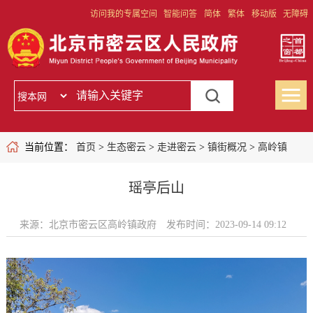
访问我的专属空间
智能问答
简体
繁体
移动版
无障碍
当前位置：
首页
>
生态密云
>
走进密云
>
镇街概况
>
高岭镇
瑶亭后山
来源：北京市密云区高岭镇政府
发布时间：2023-09-14 09:12