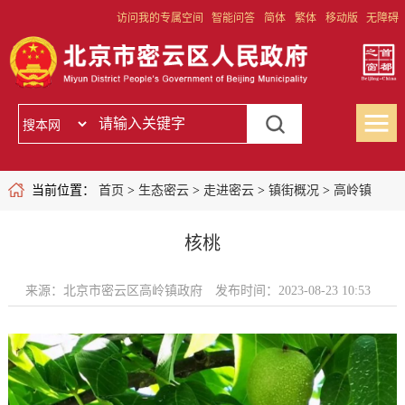
访问我的专属空间
智能问答
简体
繁体
移动版
无障碍
当前位置：
首页
>
生态密云
>
走进密云
>
镇街概况
>
高岭镇
核桃
来源：北京市密云区高岭镇政府
发布时间：2023-08-23 10:53