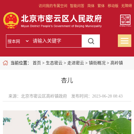
访问我的专属空间
智能问答
简体
繁体
移动版
无障碍
当前位置：
首页
>
生态密云
>
走进密云
>
镇街概况
>
高岭镇
杏儿
来源：北京市密云区高岭镇政府
发布时间：2023-06-28 08:43