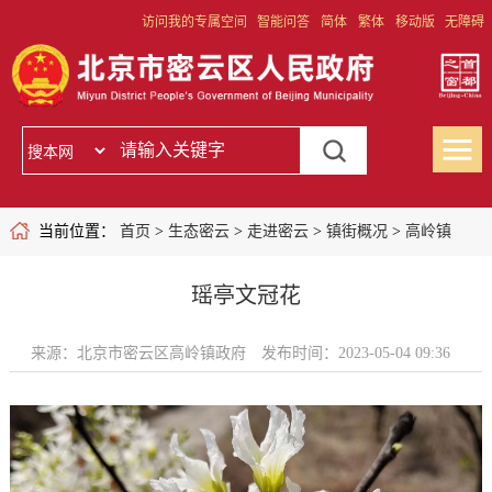
访问我的专属空间
智能问答
简体
繁体
移动版
无障碍
当前位置：
首页
>
生态密云
>
走进密云
>
镇街概况
>
高岭镇
瑶亭文冠花
来源：北京市密云区高岭镇政府
发布时间：2023-05-04 09:36