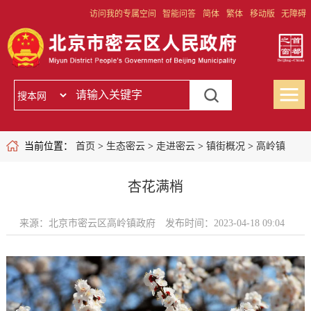
访问我的专属空间
智能问答
简体
繁体
移动版
无障碍
当前位置：
首页
>
生态密云
>
走进密云
>
镇街概况
>
高岭镇
杏花满梢
来源：北京市密云区高岭镇政府
发布时间：2023-04-18 09:04