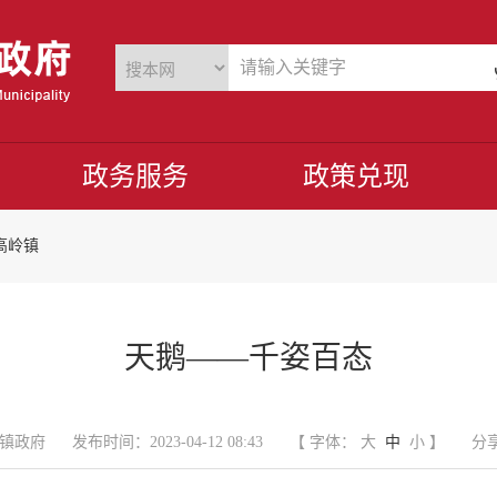
政务服务
政策兑现
高岭镇
天鹅——千姿百态
镇政府
发布时间：2023-04-12 08:43
【 字体：
大
中
小
】
分