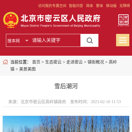
访问我的专属空间
智能问答
简体
繁体
移动版
无障碍
当前位置：
首页
>
生态密云
>
走进密云
>
镇街概况
>
高岭
镇
>
美景美图
雪后潮河
来源：北京市密云区高岭镇政府
发布时间：2023-02-10 11:53