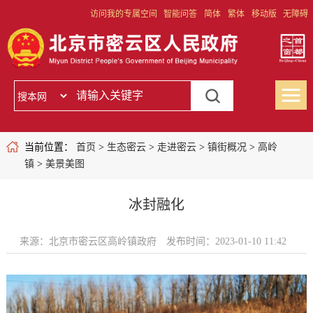
访问我的专属空间
智能问答
简体
繁体
移动版
无障碍
当前位置：
首页
>
生态密云
>
走进密云
>
镇街概况
>
高岭
镇
>
美景美图
冰封融化
来源：北京市密云区高岭镇政府
发布时间：2023-01-10 11:42