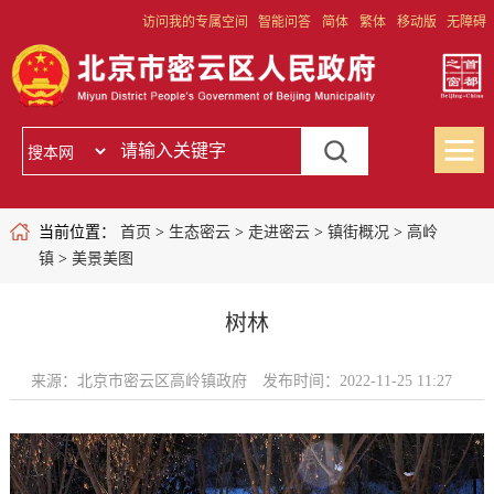
访问我的专属空间
智能问答
简体
繁体
移动版
无障碍
当前位置：
首页
>
生态密云
>
走进密云
>
镇街概况
>
高岭
镇
>
美景美图
树林
来源：北京市密云区高岭镇政府
发布时间：2022-11-25 11:27