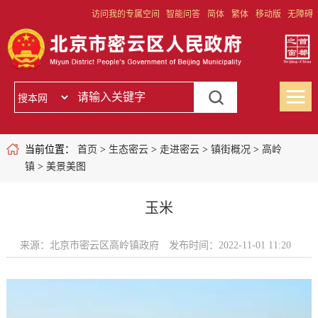
访问我的专属空间
智能问答
简体
繁体
移动版
无障碍
当前位置：
首页
>
生态密云
>
走进密云
>
镇街概况
>
高岭
镇
>
美景美图
玉米
来源：北京市密云区高岭镇政府
发布时间：2022-11-01 11:20