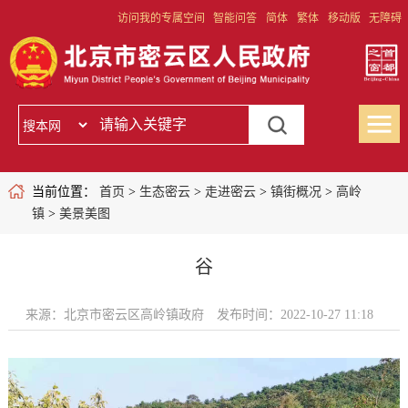
访问我的专属空间
智能问答
简体
繁体
移动版
无障碍
当前位置：
首页
>
生态密云
>
走进密云
>
镇街概况
>
高岭
镇
>
美景美图
谷
来源：北京市密云区高岭镇政府
发布时间：2022-10-27 11:18