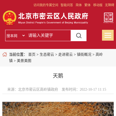
访问我的专属空间
智能问答
简体
繁体
移动版
无障碍
当前位置：
首页
>
生态密云
>
走进密云
>
镇街概况
>
高岭
镇
>
美景美图
天鹅
来源：北京市密云区高岭镇政府
发布时间：2022-10-17 11:15