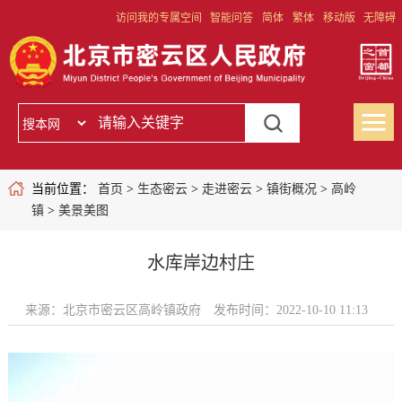
访问我的专属空间
智能问答
简体
繁体
移动版
无障碍
当前位置：
首页
>
生态密云
>
走进密云
>
镇街概况
>
高岭
镇
>
美景美图
水库岸边村庄
来源：北京市密云区高岭镇政府
发布时间：2022-10-10 11:13