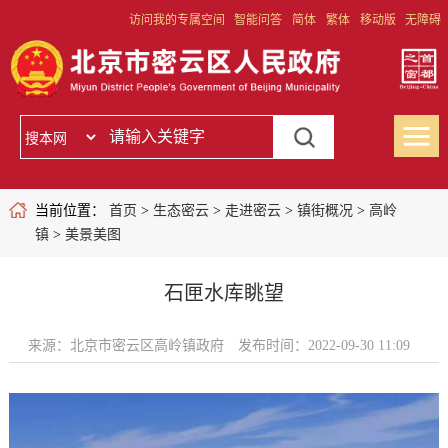
访问我的专属空间
智能问答
简体
繁体
移动版
无障碍
当前位置：
首页
>
生态密云
>
走进密云
>
镇街概况
>
高岭
镇
>
美景美图
石匣水库眺望
来源：北京市密云区高岭镇政府
发布时间：2022-09-30 11:09