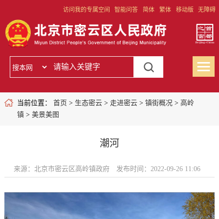
访问我的专属空间
智能问答
简体
繁体
移动版
无障碍
当前位置：
首页
>
生态密云
>
走进密云
>
镇街概况
>
高岭
镇
>
美景美图
潮河
来源：北京市密云区高岭镇政府
发布时间：2022-09-26 11:06