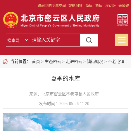
访问我的专属空间
智能问答
简体
繁体
移动版
无障碍
当前位置：
首页
>
生态密云
>
走进密云
>
镇街概况
>
不老屯镇
夏季的水库
来源：北京市密云区不老屯镇人民政府
发布时间：2026-05-26 11:20