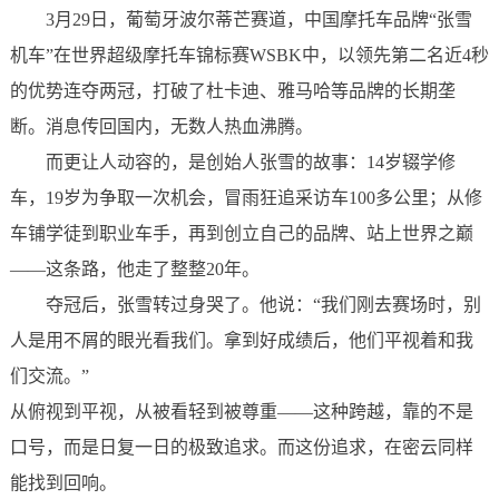
3月29日，葡萄牙波尔蒂芒赛道，中国摩托车品牌“张雪
机车”在世界超级摩托车锦标赛WSBK中，以领先第二名近4秒
的优势
连夺两冠
，打破了杜卡迪、雅马哈等品牌的长期垄
断。消息传回国内，无数人热血沸腾。
而更让人动容的，是创始人张雪的故事：14岁辍学修
车，19岁为争取一次机会，冒雨狂追采访车100多公里；从修
车铺学徒到职业车手，再到创立自己的品牌、站上世界之巅
——
这条路，他走了整整20年。
夺冠后，张雪转过身哭了。他说：“我们刚去赛场时，别
人是用不屑的眼光看我们。拿到好成绩后，他们平视着和我
们交流。”
从俯视到平视，从被看轻到被尊重——这种跨越，靠的不是
口号，而是日复一日的极致追求
。而这份追求，
在密云同样
能找到回响
。