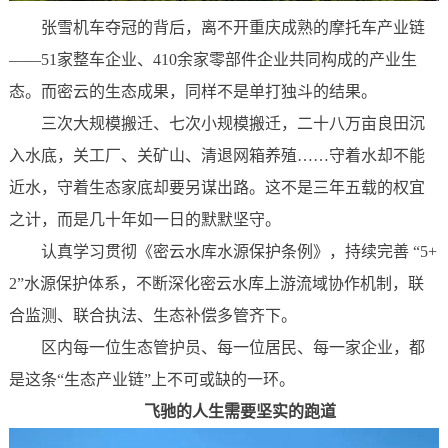
张雪机车夺冠的背后，离不开重庆成熟的摩托车产业链
——51家整车企业、410余家零部件企业共同构成的产业生
态。
而密云的生态成果，同样不是单打独斗的结果
。
三次大规模搬迁、七次小规模搬迁，二十八万亩良田沉
入水底，关工厂、关矿山、清退网箱养殖……守着水却不能
近水，守着生态家底却要另谋出路。这不是三年五载的权宜
之计，而是几十年如一日的默默坚守。
认真学习贯彻《密云水库水源保护条例》，持续完善 “5+
2”水源保护体系，
不断深化密云水库上游流域协作机制
，联
合监测、联合执法、生态补偿多管齐下。
区内每一位生态管护员、每一位居民、每一家企业，都
是这条“生态产业链”上不可或缺的一环。
飞驰的人生
需要坚实的跑道