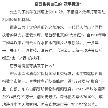
密云也有
自己的“冠军赛道”
张雪为了赛车在赛道上快0.01秒，不惜投入数年打磨发动
机和轻量化材料。
而密云为了守护首都的这盆净水，一代代人付出了同样
执着的努力
。
密云水库，是首都北京的“大水缸”。自1958年动
工修建以来，密云人保水护水的脚步从未停歇。六十多年
来，关工厂、退养殖、清违建、治河道……每一项决策背后
都是
“舍”与“得”
的抉择。
密云这份坚守换来了什么？
密云水库水质稳定保持国家Ⅱ类标准，水生态健康评价
指数全市第一。春季候鸟迁徙高峰时，近4万只候鸟“集会”于
此，白鹤、东方白鹳等珍稀物种频频现身。PM2.5年均浓度降
至23.4微克/立方米，创历史最优。森林覆盖率达70.02%，成
功获评中国天然氧吧、国家森林城市等“ 国字号”金名片。