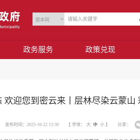
政务服务
政策兑现
 欢迎您到密云来丨层林尽染云蒙山
发布时间：2025-10-22 13:30
【 字体：
大
中
小
】
分享：