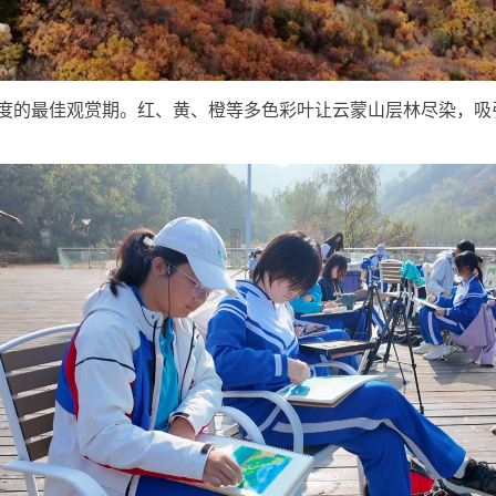
度的最佳观赏期。红、黄、橙等多色彩叶让云蒙山层林尽染，吸