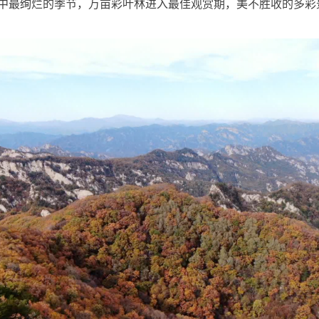
中最绚烂的季节，万亩彩叶林进入最佳观赏期，美不胜收的多彩