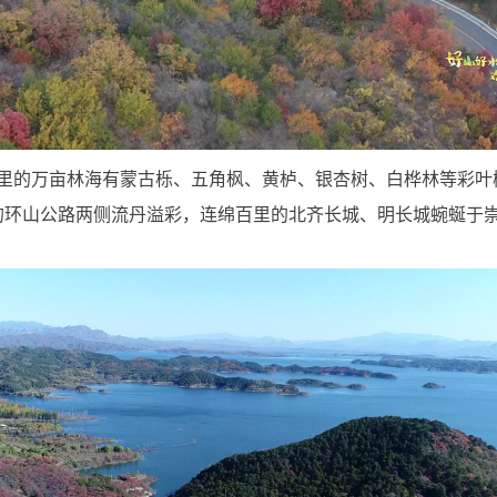
里的万亩林海有蒙古栎、五角枫、黄栌、银杏树、白桦林等彩叶
的环山公路两侧流丹溢彩，连绵百里的北齐长城、明长城蜿蜒于