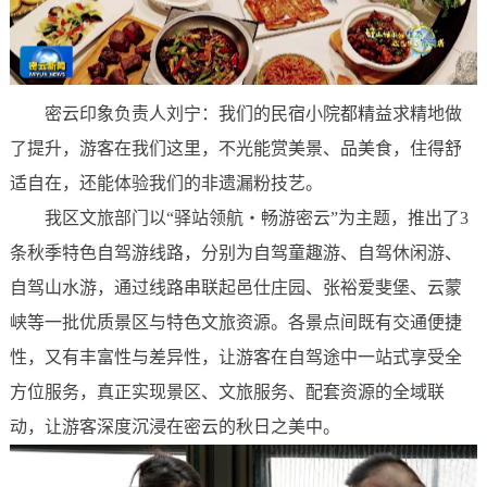
密云印象负责人刘宁：我们的民宿小院都精益求精地做
了提升，游客在我们这里，不光能赏美景、品美食，住得舒
适自在，还能体验我们的非遗漏粉技艺。
我区文旅部门以“驿站领航・畅游密云”为主题，推出了3
条秋季特色自驾游线路，分别为自驾童趣游、自驾休闲游、
自驾山水游，通过线路串联起邑仕庄园、张裕爱斐堡、云蒙
峡等一批优质景区与特色文旅资源。各景点间既有交通便捷
性，又有丰富性与差异性，让游客在自驾途中一站式享受全
方位服务，真正实现景区、文旅服务、配套资源的全域联
动，让游客深度沉浸在密云的秋日之美中。