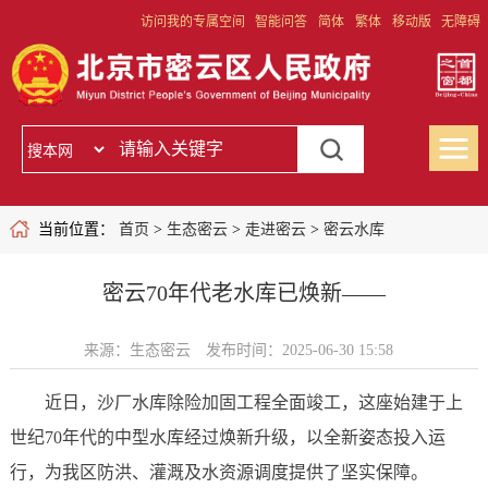
访问我的专属空间
智能问答
简体
繁体
移动版
无障碍
当前位置：
首页
>
生态密云
>
走进密云
>
密云水库
密云70年代老水库已焕新——
来源：生态密云
发布时间：2025-06-30 15:58
近日，沙厂水库除险加固工程全面竣工，这座始建于上
世纪70年代的中型水库经过焕新升级，以全新姿态投入运
行，为我区防洪、灌溉及水资源调度提供了坚实保障。