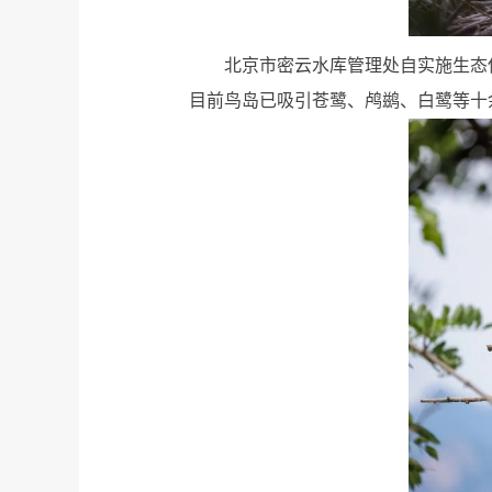
北京市密云水库管理处自实施生态
目前鸟岛已吸引苍鹭、鸬鹚、白鹭等十余