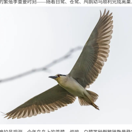
的繁殖季重要时刻——随着白鹭、苍鹭、鸬鹚幼鸟顺利完成离巢