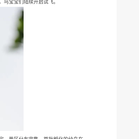
，鸟宝宝们陆续开启试飞。