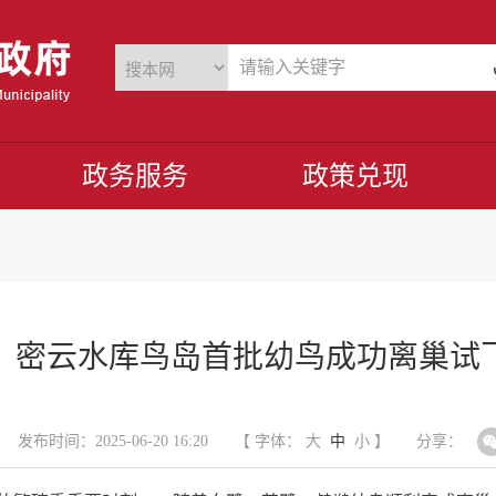
政务服务
政策兑现
，密云水库鸟岛首批幼鸟成功离巢试
发布时间：2025-06-20 16:20
【 字体：
大
中
小
】
分享：