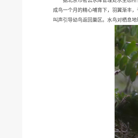
据北京市密云水库管理处水生态所
成鸟一个月的精心哺育下，羽翼渐丰，
叫声引导幼鸟返回巢区。水鸟对栖息地