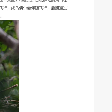
定，巢区分布密集。首批孵化的幼鸟在
飞行，成鸟偶尔会伴随飞行，后期通过
。