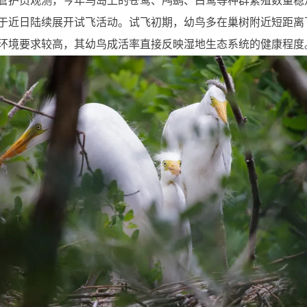
管护员观测，今年鸟岛上的苍鹭、鸬鹚、白鹭等种群繁殖数量稳
于近日陆续展开试飞活动。试飞初期，幼鸟多在巢树附近短距离
环境要求较高，其幼鸟成活率直接反映湿地生态系统的健康程度