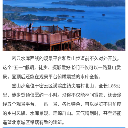
密云水库西线的观景平台和登山步道前不久对外开放。
这个“五一”假期，徒步、摄影爱好者们不仅可以一路登山赏
景，登顶后还能在观景平台俯瞰震撼的水库全貌。
登山步道位于密云区溪翁庄镇尖岩村北山，全长1.86公
里，徒步登顶仅需约一小时。沿途不仅能林间赏景，还会途
经五个观景平台，一站一景、各具特色，可以尽览不同角度
的乡村风貌、水库景观、连绵群山。天气晴朗时，甚至还能
遥望北京城区错落有致的建筑。