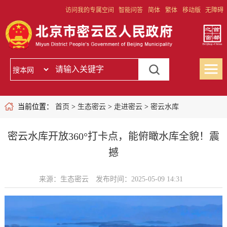
访问我的专属空间
智能问答
简体
繁体
移动版
无障碍
当前位置：
首页
>
生态密云
>
走进密云
>
密云水库
密云水库开放360°打卡点，能俯瞰水库全貌！震
撼
来源：生态密云
发布时间：2025-05-09 14:31