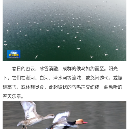
春日的密云，冰雪消融，成群的候鸟如约而至。阳光
下，它们在潮河、白河、清水河等流域，或悠闲游弋，或振
翅高飞，或休憩觅食，此起彼伏的鸟鸣声交织成一曲动听的
春天乐章。