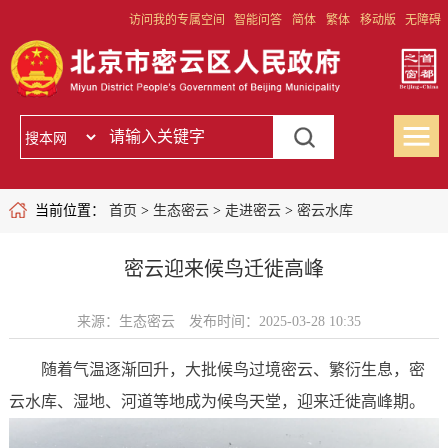
访问我的专属空间
智能问答
简体
繁体
移动版
无障碍
当前位置：
首页
>
生态密云
>
走进密云
>
密云水库
密云迎来候鸟迁徙高峰
来源：生态密云
发布时间：2025-03-28 10:35
随着气温逐渐回升，大批候鸟过境密云、繁衍生息，密
云水库、湿地、河道等地成为候鸟天堂，迎来迁徙高峰期。