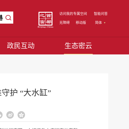
访问我的专属空间
智能问答
无障碍
移动版
简体
政民互动
生态密云
守护 “大水缸”