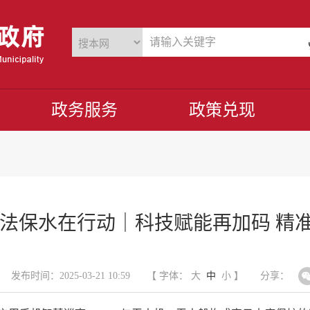
政务服务
政策兑现
法保水在行动｜科技赋能再加码 精准
发布时间：2025-03-21 10:59
【 字体：
大
中
小
】
分享：