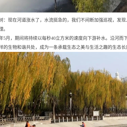
树：现在河道涨水了，水流挺急的，我们不间断加强巡视，发现
理。
2025年5月，期间将持续以每秒40立方米的速度向下游补水。沿
样的生物和谐共处，成为一条承载生态之美与生活之趣的生态长