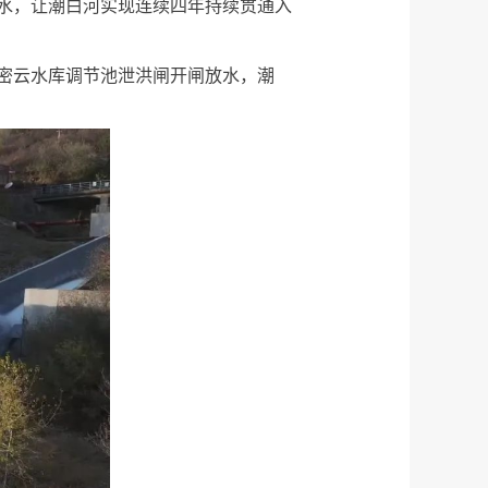
水，让潮白河实现连续四年持续贯通入
密云水库调节池泄洪闸开闸放水，潮