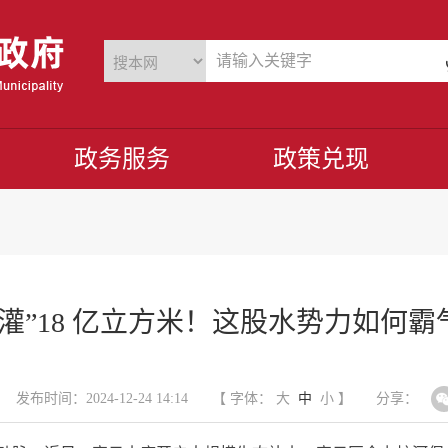
政务服务
政策兑现
猛灌”18 亿立方米！这股水势力如何霸
发布时间：2024-12-24 14:14
【 字体：
大
中
小
】
分享：