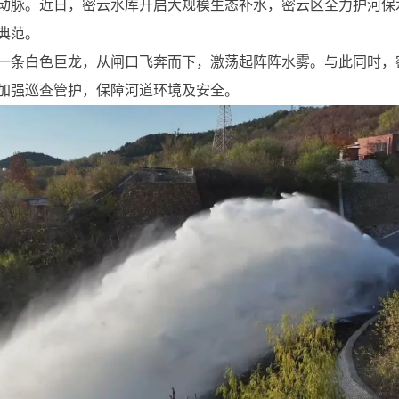
动脉。近日，密云水库开启大规模生态补水，密云区全力护河保
典范。
一条白色巨龙，从闸口飞奔而下，激荡起阵阵水雾。与此同时，
加强巡查管护，保障河道环境及安全。