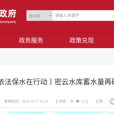
政务服务
政策兑现
 依法保水在行动丨密云水库蓄水量再破
发布时间：2024-10-17 15:29
【 字体：
大
中
小
】
分享：