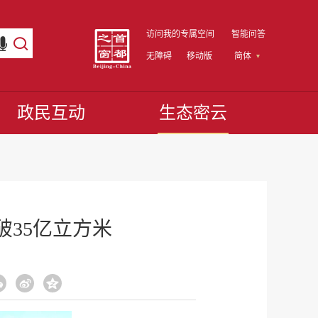
访问我的专属空间
智能问答
无障碍
移动版
简体
政民互动
生态密云
35亿立方米