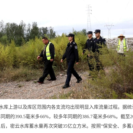
库上游以及库区范围内各支流均出现明显入库流量过程。据统计，
的390.5毫米多66%，较多年同期的386.7毫米多68%。截至20
021年后，密云水库蓄水量再次突破35亿立方米。按照“保安全、