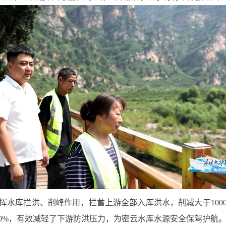
挥水库拦洪、削峰作用，拦蓄上游全部入库洪水，削减大于100
100%，有效减轻了下游防洪压力，为密云水库水源安全保驾护航