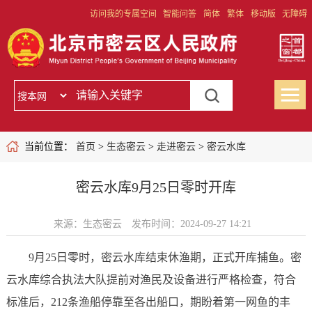
访问我的专属空间
智能问答
简体
繁体
移动版
无障碍
当前位置：
首页
>
生态密云
>
走进密云
>
密云水库
密云水库9月25日零时开库
来源：生态密云
发布时间：2024-09-27 14:21
9月25日零时，密云水库结束休渔期，正式开库捕鱼。密
云水库综合执法大队提前对渔民及设备进行严格检查，符合
标准后，212条渔船停靠至各出船口，期盼着第一网鱼的丰