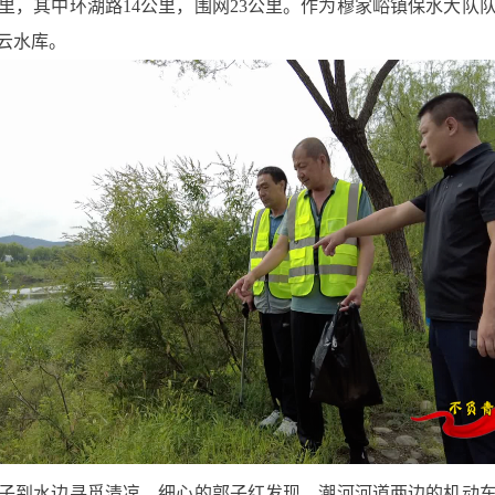
公里，其中环湖路14公里，围网23公里。作为穆家峪镇保水大队
云水库。
子到水边寻觅清凉。细心的郭子红发现，潮河河道两边的机动