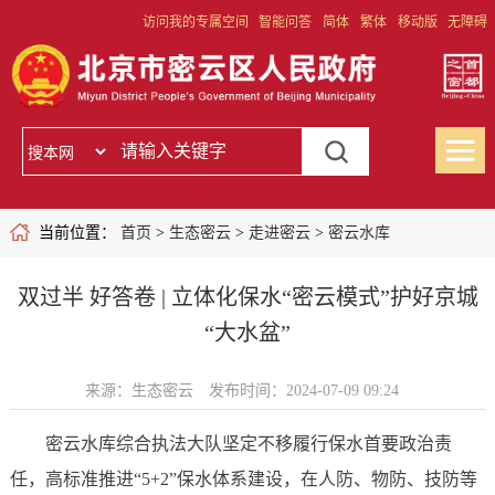
访问我的专属空间
智能问答
简体
繁体
移动版
无障碍
当前位置：
首页
>
生态密云
>
走进密云
>
密云水库
双过半 好答卷 | 立体化保水“密云模式”护好京城
“大水盆”
来源：生态密云
发布时间：2024-07-09 09:24
密云水库综合执法大队坚定不移履行保水首要政治责
任，高标准推进“5+2”保水体系建设，在人防、物防、技防等