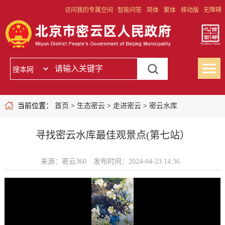
访问我的专属空间
智能问答
简体
繁体
移动版
无障碍
当前位置：
首页
>
生态密云
>
走进密云
>
密云水库
寻找密云水库最佳观景点(第七站）
来源：密云360
发布时间：2024-04-23 14:36