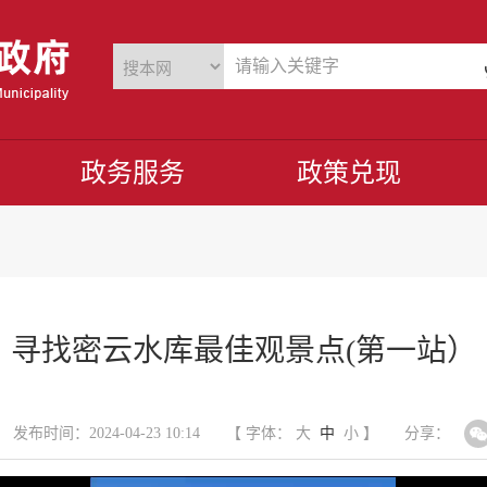
政务服务
政策兑现
寻找密云水库最佳观景点(第一站）
发布时间：2024-04-23 10:14
【 字体：
大
中
小
】
分享：