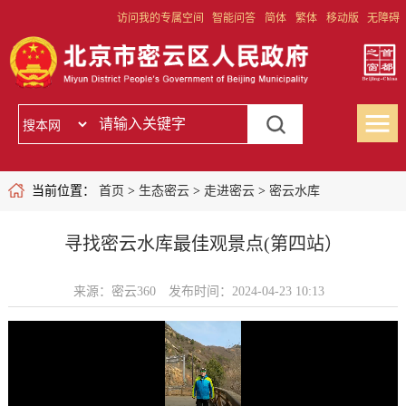
访问我的专属空间
智能问答
简体
繁体
移动版
无障碍
当前位置：
首页
>
生态密云
>
走进密云
>
密云水库
寻找密云水库最佳观景点(第四站）
来源：密云360
发布时间：2024-04-23 10:13